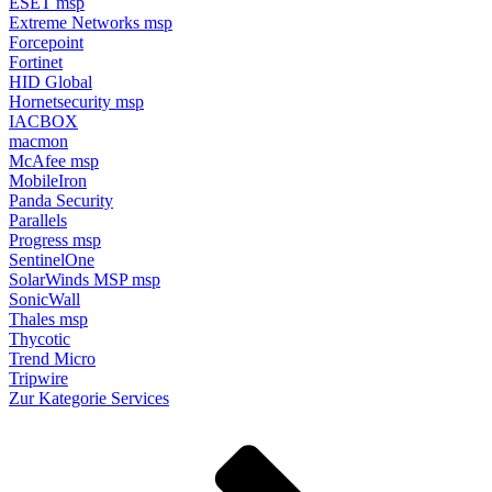
ESET
msp
Extreme Networks
msp
Forcepoint
Fortinet
HID Global
Hornetsecurity
msp
IACBOX
macmon
McAfee
msp
MobileIron
Panda Security
Parallels
Progress
msp
SentinelOne
SolarWinds MSP
msp
SonicWall
Thales
msp
Thycotic
Trend Micro
Tripwire
Zur Kategorie Services