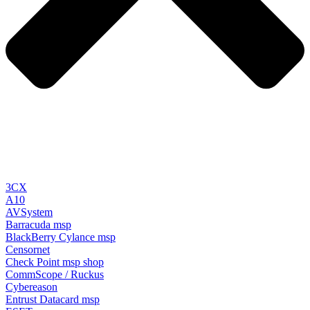
3CX
A10
AVSystem
Barracuda
msp
BlackBerry Cylance
msp
Censornet
Check Point
msp
shop
CommScope / Ruckus
Cybereason
Entrust Datacard
msp