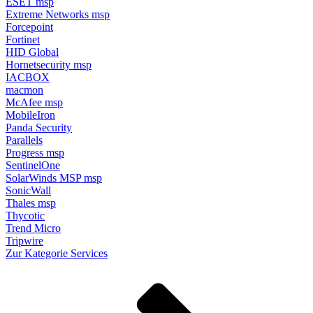
ESET
msp
Extreme Networks
msp
Forcepoint
Fortinet
HID Global
Hornetsecurity
msp
IACBOX
macmon
McAfee
msp
MobileIron
Panda Security
Parallels
Progress
msp
SentinelOne
SolarWinds MSP
msp
SonicWall
Thales
msp
Thycotic
Trend Micro
Tripwire
Zur Kategorie Services