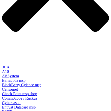
3CX
A10
AVSystem
Barracuda
msp
BlackBerry Cylance
msp
Censornet
Check Point
msp
shop
CommScope / Ruckus
Cybereason
Entrust Datacard
msp